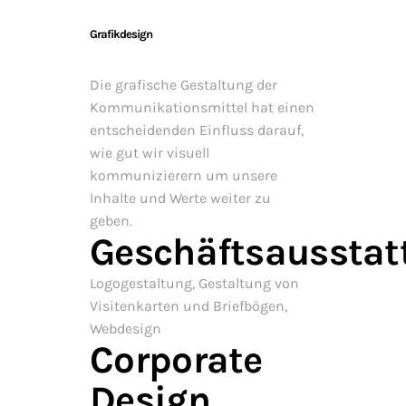
Grafikdesign
Die grafische Gestaltung der
Kommunikationsmittel hat einen
entscheidenden Einfluss darauf,
wie gut wir visuell
kommunizierern um unsere
Inhalte und Werte weiter zu
geben.
Geschäftsausstat
Logogestaltung, Gestaltung von
Visitenkarten und Briefbögen,
Webdesign
Corporate
Design